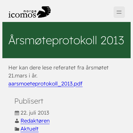
Hopp
til
innhold
Årsmøteprotokoll 2013
Her kan dere lese referatet fra årsmøtet
21.mars i år.
aarsmoeteprotokoll_2013.pdf
Publisert
22. juli 2013
Redaktøren
Aktuelt