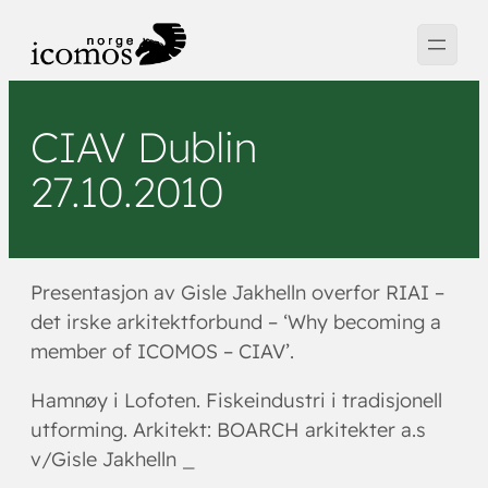
Hopp
til
innhold
CIAV Dublin
27.10.2010
Presentasjon av Gisle Jakhelln overfor RIAI –
det irske arkitektforbund – ‘Why becoming a
member of ICOMOS – CIAV’.
Hamnøy i Lofoten. Fiskeindustri i tradisjonell
utforming. Arkitekt: BOARCH arkitekter a.s
v/Gisle Jakhelln _