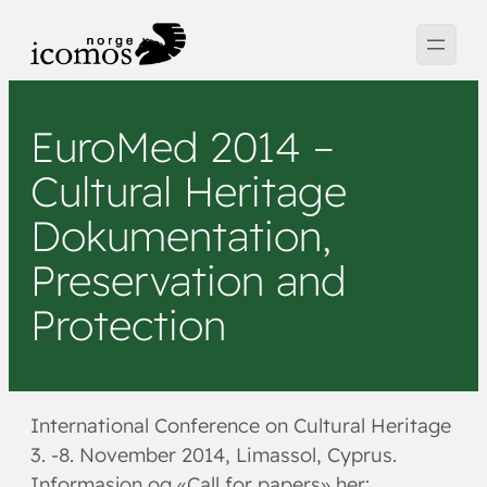
Hopp
til
innhold
EuroMed 2014 –
Cultural Heritage
Dokumentation,
Preservation and
Protection
International Conference on Cultural Heritage
3. -8. November 2014, Limassol, Cyprus.
Informasjon og «Call for papers» her: