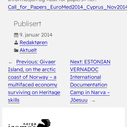
Call_for_Papers_EuroMed2014_Cyprus_Nov2014
Publisert
9. januar 2014
Redaktøren
Aktuelt
←
Previous:
Givaer
Next:
ESTONIAN
Island, on the arctic
VERNADOC
coast of Norway – a
International
multifaced economy
Documentation
surviving on Heritage
Camp in Narva –
skills
Jõesuu
→