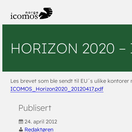
Hopp
til
innhold
HORIZON 2020 – IC
Les brevet som ble sendt til EU´s ulike kontore
ICOMOS_Horizon2020_20120417.pdf
Publisert
24. april 2012
Redaktøren