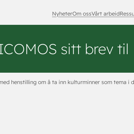
Nyheter
Om oss
Vårt arbeid
Ressu
OMOS sitt brev til
r med henstilling om å ta inn kulturminner som tema 