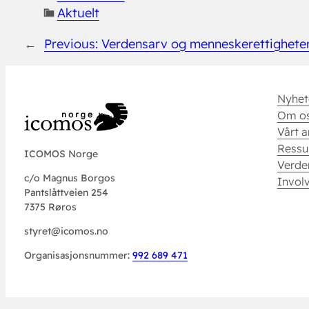
Aktuelt
←
Previous:
Verdensarv og menneskerettighete
Nyhet
Om o
Vårt a
Ressu
ICOMOS Norge
Verde
c/o Magnus Borgos
Invol
Pantslåttveien 254
7375 Røros
styret@icomos.no
Organisasjonsnummer:
992 689 471