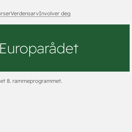
rser
Verdensarv
Involver deg
 Europarådet
i det 8. rammeprogrammet.