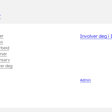
r
er
Involver deg i
ss
rbeid
rser
nsarv
ver deg
Admin