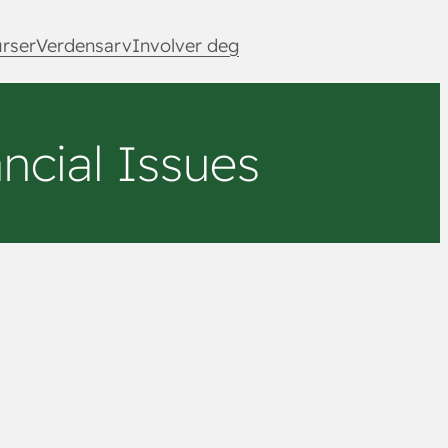
rser
Verdensarv
Involver deg
ncial Issues