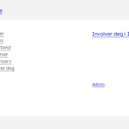
e
er
Involver deg i
ss
rbeid
rser
nsarv
ver deg
Admin