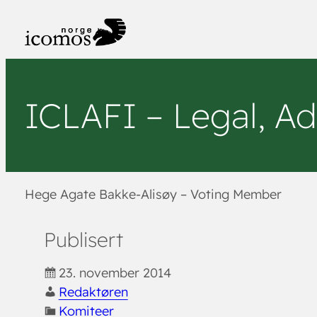
Hopp
til
innhold
ICLAFI – Legal, Ad
Hege Agate Bakke-Alisøy – Voting Member
Publisert
23. november 2014
Redaktøren
Komiteer