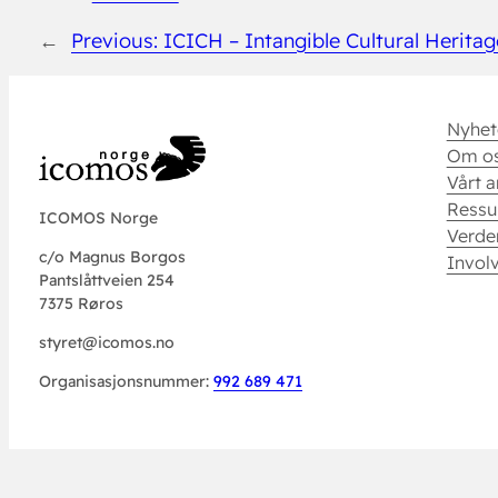
←
Previous:
ICICH – Intangible Cultural Heritag
Nyhet
Om o
Vårt a
Ressu
ICOMOS Norge
Verde
c/o Magnus Borgos
Invol
Pantslåttveien 254
7375 Røros
styret@icomos.no
Organisasjonsnummer:
992 689 471