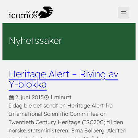
Hopp
til
innhold
Nyhetssaker
Heritage Alert – Riving av
Y-blokka
2. juni 2015
1 minutt
I dag ble det sendt en Heritage Alert fra
International Scientific Committee on
Twentieth Century Heritage (ISC20C) til den
norske statsministeren, Erna Solberg. Alerten