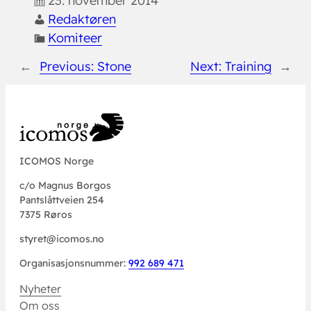
23. november 2014
Redaktøren
Komiteer
←
Previous:
Stone
Next:
Training
→
ICOMOS Norge
c/o Magnus Borgos
Pantslåttveien 254
7375 Røros
styret@icomos.no
Organisasjonsnummer:
992 689 471
Nyheter
Om oss