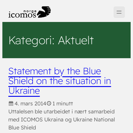
Hopp
til
innhold
Kategori:
Aktuelt
Statement by the Blue
Shield on the situation in
Ukraine
4. mars 2014
1 minutt
Uttalelsen ble utarbeidet i nært samarbeid
med ICOMOS Ukraina og Ukraine National
Blue Shield